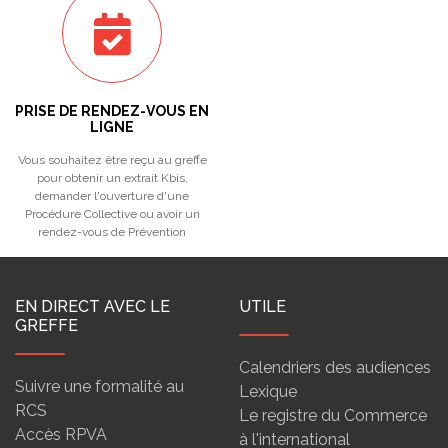
PRISE DE RENDEZ-VOUS EN
LIGNE
Vous souhaitez être reçu au greffe
pour obtenir un extrait Kbis,
demander l'ouverture d'une
Procédure Collective ou avoir un
rendez-vous de Prévention
EN DIRECT AVEC LE
UTILE
GREFFE
Calendriers des audiences
Suivre une formalité au
Lexique
RCS
Le registre du Commerce
Accès RPVA
à l'international