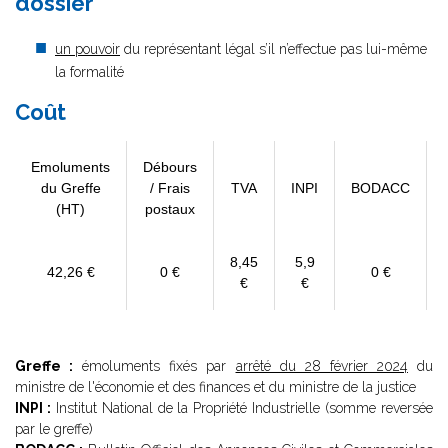
dossier
un pouvoir
du représentant légal s’il n’effectue pas lui-même
la formalité
Coût
Emoluments
Débours
du Greffe
/ Frais
TVA
INPI
BODACC
(HT)
postaux
8,45
5,9
42,26 €
0 €
0 €
€
€
Greffe :
émoluments fixés par
arrêté du 28 février 2024
du
ministre de l'économie et des finances et du ministre de la justice
INPI :
Institut National de la Propriété Industrielle (somme reversée
par le greffe)