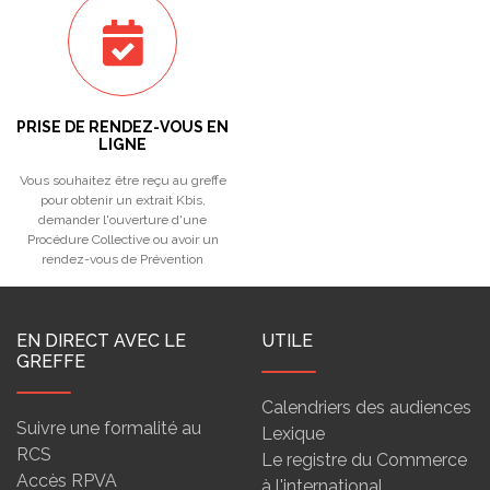
PRISE DE RENDEZ-VOUS EN
LIGNE
Vous souhaitez être reçu au greffe
pour obtenir un extrait Kbis,
demander l'ouverture d'une
Procédure Collective ou avoir un
rendez-vous de Prévention
EN DIRECT AVEC LE
UTILE
GREFFE
Calendriers des audiences
Suivre une formalité au
Lexique
RCS
Le registre du Commerce
Accès RPVA
à l'international