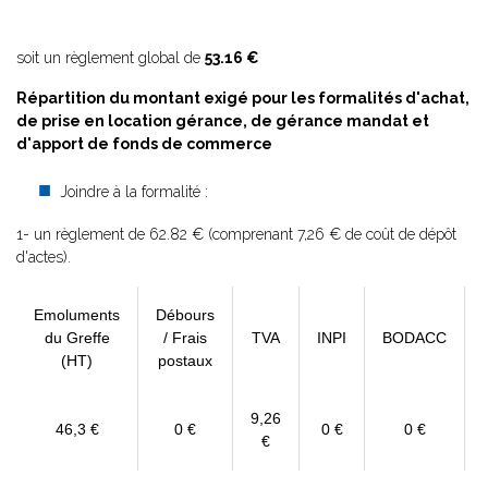
soit un règlement global de
53.16 €
Répartition du montant exigé pour les formalités d'achat,
de prise en location gérance, de gérance mandat et
d'apport de fonds de commerce
Joindre à la formalité :
1- un règlement de 62.82 € (comprenant 7,26 € de coût de dépôt
d'actes).
Emoluments
Débours
du Greffe
/ Frais
TVA
INPI
BODACC
(HT)
postaux
9,26
46,3 €
0 €
0 €
0 €
€