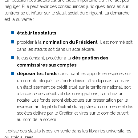
La rédaction des statuts est une étape importante qu’il ne faut pas
négliger. Elle peut avoir des conséquences juridiques, fiscales sur
l’entreprise et influer sur le statut social du dirigeant. La démarche
est la suivante :
établir les statuts
procéder à la
nomination du Président
. Il est nommé soit
dans les statuts soit dans un acte séparé.
le cas échéant, procéder à la
désignation
des
commissaires aux comptes
.
déposer les fonds
constituant les apports en espèces sur
un compte bloqué. Les fonds doivent être déposés soit dans
un établissement de crédit situé sur le territoire national, soit
à la caisse des dépôts et des consignations, soit chez un
notaire. Les fonds seront débloqués sur présentation par le
représentant légal de l’extrait du registre du commerce et des
sociétés délivré par le Greffier, et virés sur le compte ouvert
au nom de la société.
Il existe des statuts types, en vente dans les librairies universitaires
ou spécialisées
.