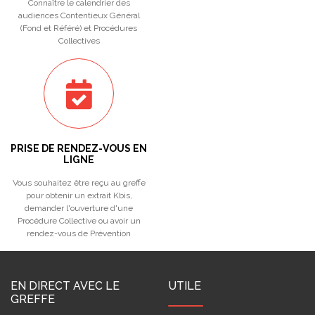
Connaître le calendrier des
audiences Contentieux Général
(Fond et Référé) et Procédures
Collectives
PRISE DE RENDEZ-VOUS EN
LIGNE
Vous souhaitez être reçu au greffe
pour obtenir un extrait Kbis,
demander l'ouverture d'une
Procédure Collective ou avoir un
rendez-vous de Prévention
EN DIRECT AVEC LE
UTILE
GREFFE