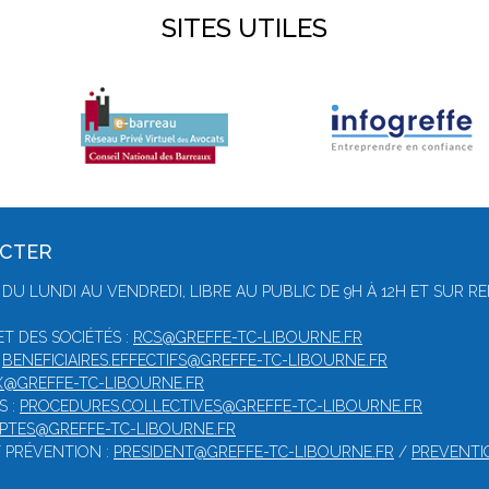
SITES UTILES
ACTER
 DU LUNDI AU VENDREDI, LIBRE AU PUBLIC DE 9H À 12H ET SUR 
T DES SOCIÉTÉS :
RCS@GREFFE-TC-LIBOURNE.FR
:
BENEFICIAIRES.EFFECTIFS@GREFFE-TC-LIBOURNE.FR
@GREFFE-TC-LIBOURNE.FR
S :
PROCEDURES.COLLECTIVES@GREFFE-TC-LIBOURNE.FR
PTES@GREFFE-TC-LIBOURNE.FR
/ PRÉVENTION :
PRESIDENT@GREFFE-TC-LIBOURNE.FR
/
PREVENTI