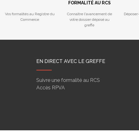
FORMALITÉ AU RCS
Vos formalités au Registre du
Connaître l'avancement de
Déposer 
Commerce
votre dossier déposé au
greffe
EN DIRECT AVEC LE GREFFE
Suivre une formalité au RCS
Accès RPVA