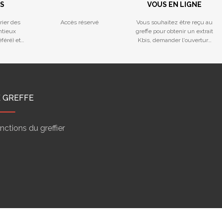
S
VOUS EN LIGNE
rier des
Accès réservé
Vous souhaitez être reçu au
ntieux
greffe pour obtenir un extrait
féré) et
Kbis, demander l'ouverture
ctives
d'une Procédure Collective
ou avoir un rendez-vous de
Prévention
E GREFFE
nctions du greffier