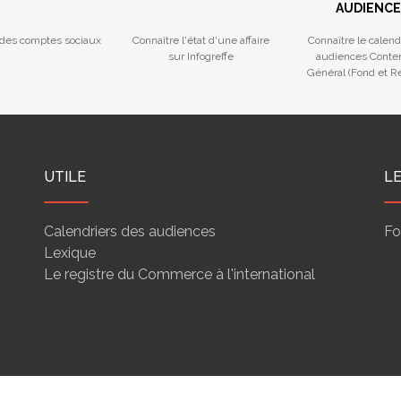
AUDIENCE
des comptes sociaux
Connaître l'état d'une affaire
Connaître le calend
sur Infogreffe
audiences Conte
Général (Fond et Ré
Procédures Colle
UTILE
L
Calendriers des audiences
Fo
Lexique
Le registre du Commerce à l'international