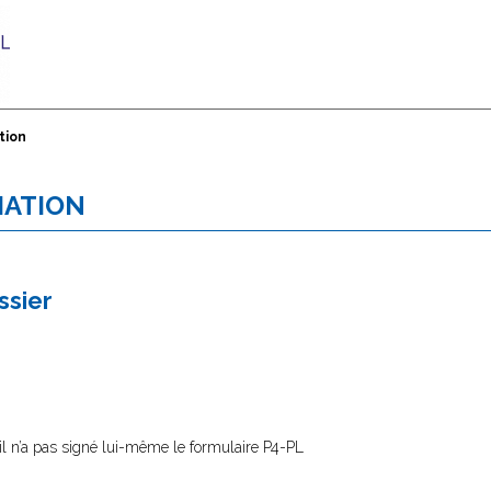
tion
IATION
ssier
’il n’a pas signé lui-même le formulaire P4-PL