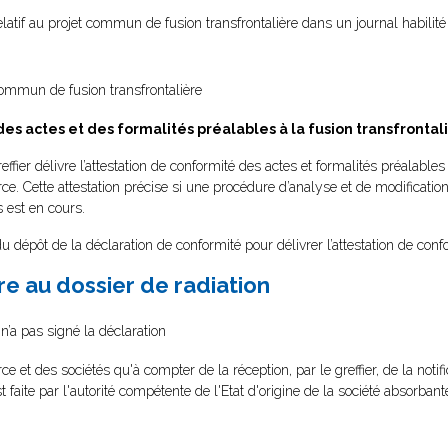
relatif au projet commun de fusion transfrontalière dans un journal habilité
 commun de fusion transfrontalière
des actes et des formalités préalables à la fusion transfrontal
effier délivre l’attestation de conformité des actes et formalités préalables 
. Cette attestation précise si une procédure d’analyse et de modificatio
s est en cours.
du dépôt de la déclaration de conformité pour délivrer l’attestation de conf
dre au dossier de radiation
 n’a pas signé la déclaration
et des sociétés qu'à compter de la réception, par le greffier, de la notifi
est faite par l'autorité compétente de l'Etat d'origine de la société absorbant