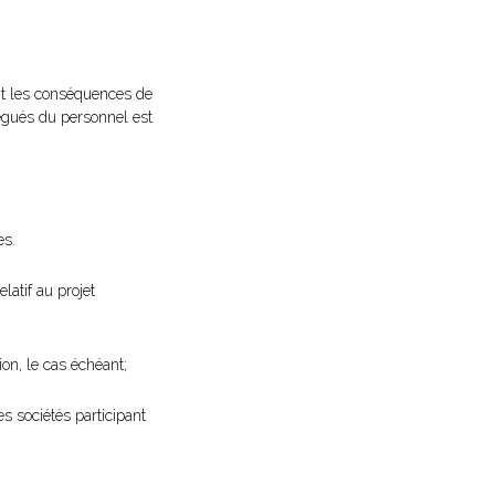
ant les conséquences de
élégués du personnel est
es.
latif au projet
on, le cas échéant;
s sociétés participant