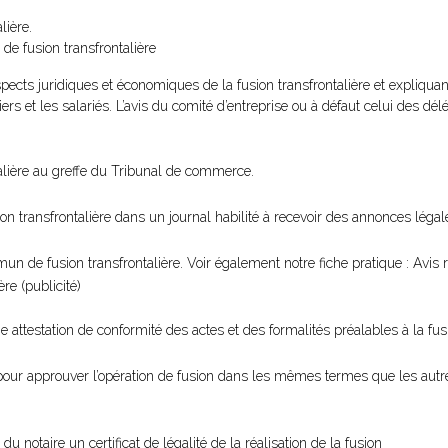
lière.
 de fusion transfrontalière
 aspects juridiques et économiques de la fusion transfrontalière et expliqu
iers et les salariés. L’avis du comité d’entreprise ou à défaut celui des d
alière au greffe du Tribunal de commerce.
on transfrontalière dans un journal habilité à recevoir des annonces légal
n de fusion transfrontalière. Voir également notre fiche pratique : Avis re
re (publicité)
attestation de conformité des actes et des formalités préalables à la fusi
our approuver l’opération de fusion dans les mêmes termes que les autre
 notaire un certificat de légalité de la réalisation de la fusion