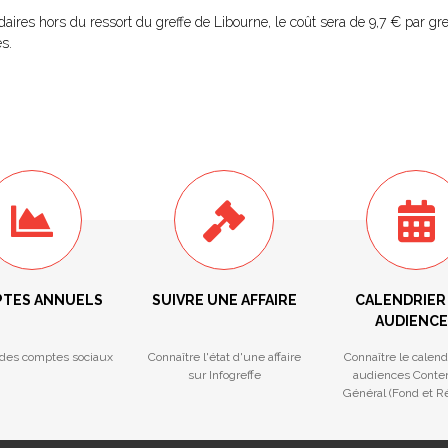
ires hors du ressort du greffe de Libourne, le coût sera de 9,7 € par gre
s.
TES ANNUELS
SUIVRE UNE AFFAIRE
CALENDRIER
AUDIENCE
des comptes sociaux
Connaître l'état d'une affaire
Connaître le calend
sur Infogreffe
audiences Conte
Général (Fond et Ré
Procédures Colle