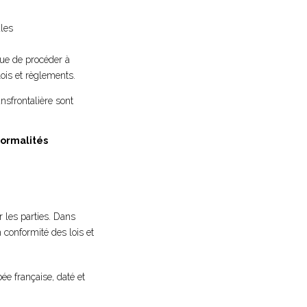
ales
vue de procéder à
lois et règlements.
nsfrontalière sont
formalités
r les parties. Dans
n conformité des lois et
e française, daté et