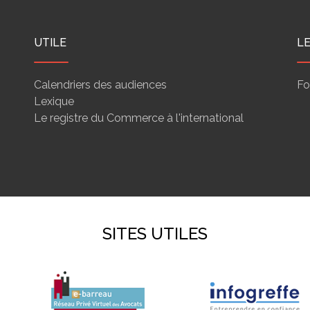
UTILE
L
Calendriers des audiences
Fo
Lexique
Le registre du Commerce à l'international
SITES UTILES