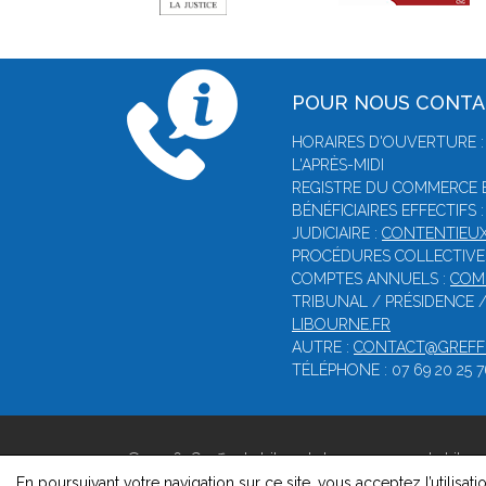
POUR NOUS CONT
HORAIRES D'OUVERTURE :
L'APRÈS-MIDI
REGISTRE DU COMMERCE E
BÉNÉFICIAIRES EFFECTIFS 
JUDICIAIRE :
CONTENTIEUX
PROCÉDURES COLLECTIVE
COMPTES ANNUELS :
COM
TRIBUNAL / PRÉSIDENCE 
LIBOURNE.FR
AUTRE :
CONTACT@GREFFE
TÉLÉPHONE : 07 69 20 25 7
© 2026, Greffe du tribunal de commerce de Libou
Version : 1.8.1
En poursuivant votre navigation sur ce site, vous acceptez l’utilisati