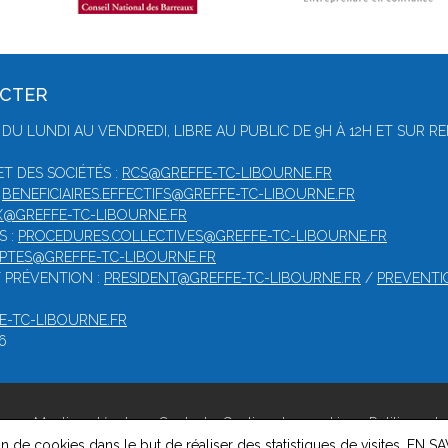
ACTER
 DU LUNDI AU VENDREDI, LIBRE AU PUBLIC DE 9H À 12H ET SUR 
T DES SOCIÉTÉS :
RCS@GREFFE-TC-LIBOURNE.FR
:
BENEFICIAIRES.EFFECTIFS@GREFFE-TC-LIBOURNE.FR
@GREFFE-TC-LIBOURNE.FR
S :
PROCEDURES.COLLECTIVES@GREFFE-TC-LIBOURNE.FR
PTES@GREFFE-TC-LIBOURNE.FR
/ PRÉVENTION :
PRESIDENT@GREFFE-TC-LIBOURNE.FR
/
PREVENTI
-TC-LIBOURNE.FR
6
rne -
Mentions légales
-
Contact
-
Gestion des cookies
-
Politique de
on de cookies dans le but de réaliser des statistiques de visites.
EN SA