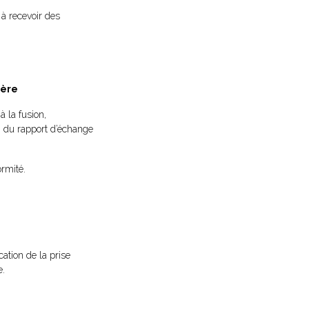
 à recevoir des
ière
à la fusion,
n du rapport d’échange
ormité.
cation de la prise
e.