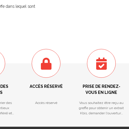
ffe dans lequel sont
 DES
ACCÈS RÉSERVÉ
PRISE DE RENDEZ-
S
VOUS EN LIGNE
rier des
Accès réservé
Vous souhaitez être reçu au
ntieux
greffe pour obtenir un extrait
féré) et
Kbis, demander l'ouverture
ctives
d'une Procédure Collective
ou avoir un rendez-vous de
Prévention