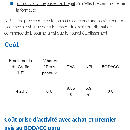
un pouvoir du représentant légal
s’il n’effectue pas lui-même
la formalité
N.B : Il est précisé que cette formalité concerne une société dont le
siège social est situé dans le ressort du greffe du tribunal de
commerce de Libourne, ainsi que le nouvel établissement
Coût
Emoluments
Débours
du Greffe
/ Frais
TVA
INPI
BODACC
(HT)
postaux
8,86
5,9
44,29 €
0 €
0 €
€
€
Coût prise d'activité avec achat et premier
avis au BODACC paru