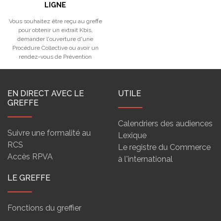
LIGNE
Vous souhaitez être reçu au greffe
pour obtenir un extrait Kbis,
demander l'ouverture d'une
Procédure Collective ou avoir un
rendez-vous de Prévention
EN DIRECT AVEC LE
UTILE
GREFFE
Calendriers des audiences
Suivre une formalité au
Lexique
RCS
Le registre du Commerce
Accès RPVA
à l'international
LE GREFFE
Fonctions du greffier