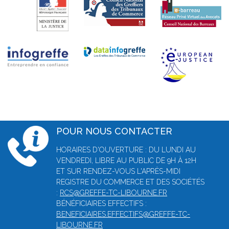
POUR NOUS CONTACTER
HORAIRES D'OUVERTURE : DU LUNDI AU
VENDREDI, LIBRE AU PUBLIC DE 9H À 12H
ET SUR RENDEZ-VOUS L'APRÈS-MIDI
REGISTRE DU COMMERCE ET DES SOCIÉTÉS
:
RCS@GREFFE-TC-LIBOURNE.FR
BÉNÉFICIAIRES EFFECTIFS :
BENEFICIAIRES.EFFECTIFS@GREFFE-TC-
LIBOURNE.FR