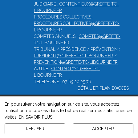
JUDICIAIRE :
CONTENTIEUX@GREFFE-TC-
LIBOURNE.FR
PROCÉDURES COLLECTIVES :
PROCEDURES.COLLECTIVES@GREFFE-TC-
LIBOURNE.FR
COMPTES ANNUELS :
COMPTES@GREFFE-
TC-LIBOURNE.FR
TRIBUNAL / PRÉSIDENCE / PRÉVENTION :
PRESIDENT@GREFFE-TC-LIBOURNE.FR
/
PREVENTION@GREFFE-TC-LIBOURNE.FR
AUTRE :
CONTACT@GREFFE-TC-
LIBOURNE.FR
TÉLÉPHONE : 07 69 20 25 76
DÉTAIL ET PLAN D'ACCÈS
En poursuivant votre navigation sur ce site, vous acceptez
© 2026, Greffe du tribunal de commerce de Libourne -
l’utilisation de cookies dans le but de réaliser des statistiques de
Mentions légales
-
Contact
-
Gestion des cookies
-
Politique de
visites.
EN SAVOIR PLUS
confidentialité et de cookies
Version : 1.8.1
REFUSER
ACCEPTER