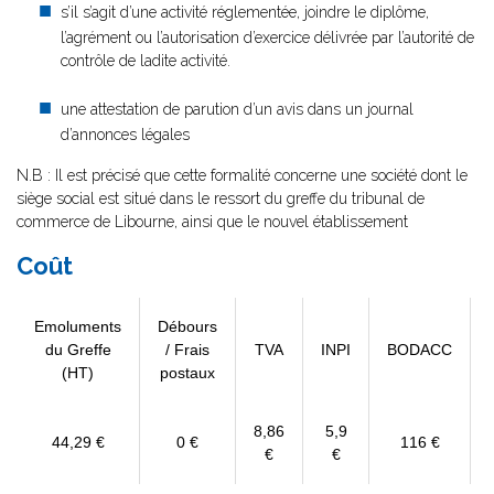
s’il s’agit d’une activité réglementée, joindre le diplôme,
l’agrément ou l’autorisation d’exercice délivrée par l’autorité de
contrôle de ladite activité.
une attestation de parution d’un avis dans un journal
d’annonces légales
N.B : Il est précisé que cette formalité concerne une société dont le
siège social est situé dans le ressort du greffe du tribunal de
commerce de Libourne, ainsi que le nouvel établissement
Coût
Emoluments
Débours
du Greffe
/ Frais
TVA
INPI
BODACC
(HT)
postaux
8,86
5,9
44,29 €
0 €
116 €
€
€