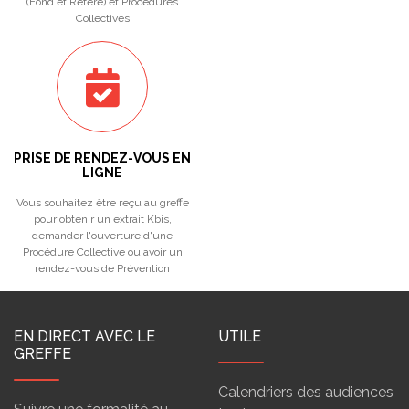
(Fond et Référé) et Procédures
Collectives
PRISE DE RENDEZ-VOUS EN
LIGNE
Vous souhaitez être reçu au greffe
pour obtenir un extrait Kbis,
demander l'ouverture d'une
Procédure Collective ou avoir un
rendez-vous de Prévention
EN DIRECT AVEC LE
UTILE
GREFFE
Calendriers des audiences