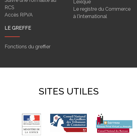
Suivre une formalité au
Lexique
RCS
Le registre du Commerce
Accès RPVA
à l'international
LE GREFFE
Fonctions du greffier
SITES UTILES