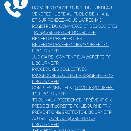
HORAIRES D'OUVERTURE : DU LUNDI AU
VENDREDI, LIBRE AU PUBLIC DE 9H À 12H
ET SUR RENDEZ-VOUS L'APRÈS-MIDI
REGISTRE DU COMMERCE ET DES SOCIÉTÉS
:
RCS@GREFFE-TC-LIBOURNE.FR
BÉNÉFICIAIRES EFFECTIFS :
BENEFICIAIRES.EFFECTIFS@GREFFE-TC-
LIBOURNE.FR
JUDICIAIRE :
CONTENTIEUX@GREFFE-TC-
LIBOURNE.FR
PROCÉDURES COLLECTIVES :
PROCEDURES.COLLECTIVES@GREFFE-TC-
LIBOURNE.FR
COMPTES ANNUELS :
COMPTES@GREFFE-
TC-LIBOURNE.FR
TRIBUNAL / PRÉSIDENCE / PRÉVENTION :
PRESIDENT@GREFFE-TC-LIBOURNE.FR
/
PREVENTION@GREFFE-TC-LIBOURNE.FR
AUTRE :
CONTACT@GREFFE-TC-
LIBOURNE.FR
TÉLÉPHONE : 07 69 20 25 76