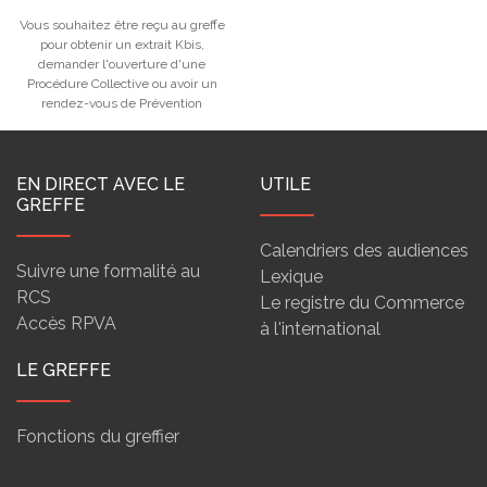
Vous souhaitez être reçu au greffe
pour obtenir un extrait Kbis,
demander l'ouverture d'une
Procédure Collective ou avoir un
rendez-vous de Prévention
EN DIRECT AVEC LE
UTILE
GREFFE
Calendriers des audiences
Suivre une formalité au
Lexique
RCS
Le registre du Commerce
Accès RPVA
à l'international
LE GREFFE
Fonctions du greffier