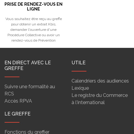
PRISE DE RENDEZ-VOUS EN
LIGNE
Vous souhaitez être reçu au greffe
pour obtenir un extrait Kbis,
demander l'ouverture d'une
Procédure Collective ou avoir un
rendez-vous de Prévention
EN DIRECT AVEC LE
UTILE
GREFFE
Calendriers des audiences
Suivre une formalité au
Lexique
RCS
Le registre du Commerce
Accès RPVA
à l'international
LE GREFFE
Fonctions du greffier