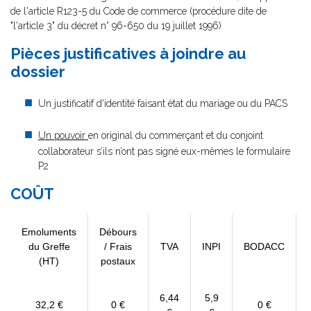
de l'article R123-5 du Code de commerce (procédure dite de
"l'article 3" du décret n° 96-650 du 19 juillet 1996)
Pièces justificatives à joindre au
dossier
Un justificatif d'identité faisant état du mariage ou du PACS
Un pouvoir
en original du commerçant et du conjoint
collaborateur s’ils n’ont pas signé eux-mêmes le formulaire
P2
COÛT
Emoluments
Débours
du Greffe
/ Frais
TVA
INPI
BODACC
(HT)
postaux
6,44
5,9
32,2 €
0 €
0 €