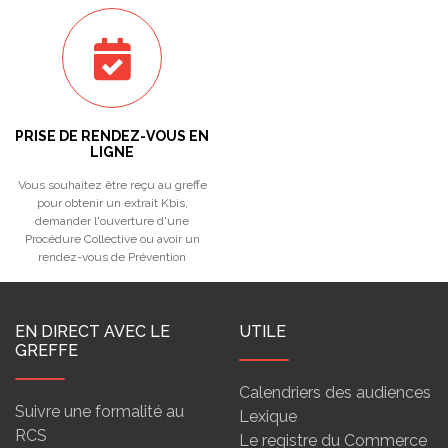
PRISE DE RENDEZ-VOUS EN
LIGNE
Vous souhaitez être reçu au greffe
pour obtenir un extrait Kbis,
demander l'ouverture d'une
Procédure Collective ou avoir un
rendez-vous de Prévention
EN DIRECT AVEC LE
UTILE
GREFFE
Calendriers des audiences
Suivre une formalité au
Lexique
RCS
Le registre du Commerce