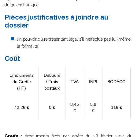
du guichet unique
Pièces justificatives à joindre au
dossier
un pouvoir
du représentant légal s’il n’effectue pas lui-même
la formalité
Coût
Emoluments
Débours
du Greffe
/ Frais
TVA
INPI
BODACC
(HT)
postaux
8,45
5,9
42,26 €
0 €
116 €
€
€
Greffe :
émoluments fixés par
arrêté du 28 février 2024
du