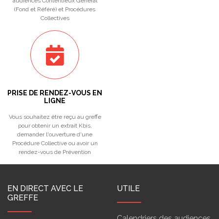
audiences Contentieux Général
(Fond et Référé) et Procédures
Collectives
PRISE DE RENDEZ-VOUS EN
LIGNE
Vous souhaitez être reçu au greffe
pour obtenir un extrait Kbis,
demander l'ouverture d'une
Procédure Collective ou avoir un
rendez-vous de Prévention
EN DIRECT AVEC LE
UTILE
GREFFE
Calendriers des audiences