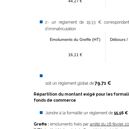
44,27 €
2- un règlement de 19,33 € correspondant a
d’immatriculation
Emoluments du Greffe (HT)
Débours /
16,11 €
79.71 €
soit un règlement global de
Répartition du montant exigé pour les formal
fonds de commerce
Joindre à la formalité un règlement de
55,56 €
Greffe :
émoluments fixés par
arrêté du 28 février 2