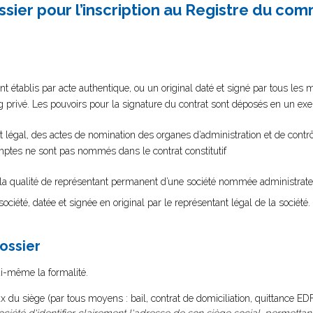
sier pour l’inscription au Registre du co
nt établis par acte authentique, ou un original daté et signé par tous les
ng privé. Les pouvoirs pour la signature du contrat sont déposés en un exe
t légal, des actes de nomination des organes d’administration et de contrôle
omptes ne sont pas nommés dans le contrat constitutif
nt la qualité de représentant permanent d’une société nommée administrat
société, datée et signée en original par le représentant légal de la société.
dossier
lui-même la formalité.
x du siège (par tous moyens : bail, contrat de domiciliation, quittance EDF 