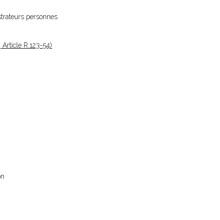
strateurs personnes
Article R.123-54)
on