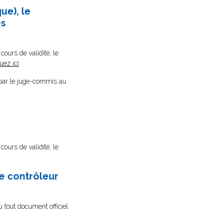
ue), le
es
cours de validité, le
uez ici
on par le juge-commis au
cours de validité, le
e contrôleur
u tout document officiel