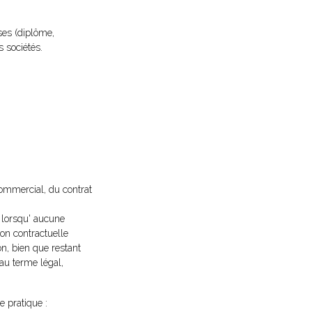
ses (diplôme,
s sociétés.
commercial, du contrat
e lorsqu' aucune
ion contractuelle
on, bien que restant
 au terme légal,
e pratique :