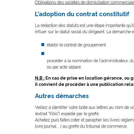
Obligations des sociétés de domiciliation commerciale
L’adoption du contrat constitutif
La rédaction des statuts est une étape importante qu’il
influer sur le statut social du dirigeant. La démarche e
établir le contrat de groupement
procéder à la nomination de l'administrateur, d
ou par acte séparé.
N.B :
En cas de prise en location gérance, o
il convient de procéder à une publication rel
Autres démarches
Veillez à identifier votre boîte aux lettres au nom de 
(extrait "Kbis") expédié par le greffe.
Achetez puis faites coter et parapher les livres régle
livre journal ...) au greffe du tribunal de commerce.