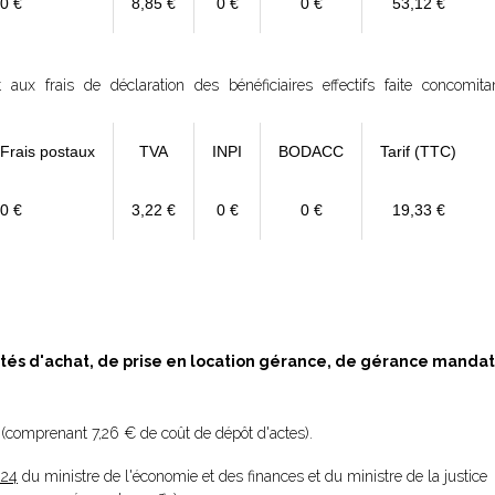
0 €
8,85 €
0 €
0 €
53,12 €
ux frais de déclaration des bénéficiaires effectifs faite concomit
 Frais postaux
TVA
INPI
BODACC
Tarif (TTC)
0 €
3,22 €
0 €
0 €
19,33 €
ités d'achat, de prise en location gérance, de gérance mandat
(comprenant 7,26 € de coût de dépôt d'actes).
024
du ministre de l'économie et des finances et du ministre de la justice