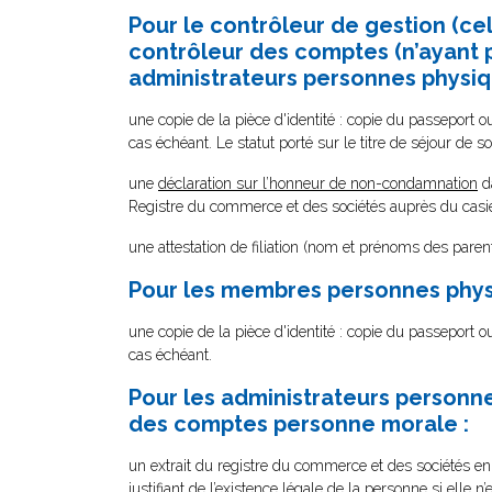
Pour le contrôleur de gestion (ce
contrôleur des comptes (n’ayant p
administrateurs personnes physi
une copie de la pièce d'identité : copie du passeport ou 
cas échéant. Le statut porté sur le titre de séjour de so
une
déclaration sur l’honneur de non-condamnation
da
Registre du commerce et des sociétés auprès du casier
une attestation de filiation (nom et prénoms des parent
Pour les membres personnes phy
une copie de la pièce d'identité : copie du passeport ou 
cas échéant.
Pour les administrateurs personn
des comptes personne morale :
un extrait du registre du commerce et des sociétés en 
justifiant de l’existence légale de la personne si elle