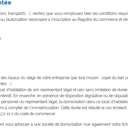
ntée
ns, transports ...), vérifiez que vous remplissez bien les conditions requi
t ou l’autorisation nécessaire à l’inscription au Registre du commerce et de
s
re des locaux du siège de votre entreprise (par tout moyen : copie du bail 
es ...).
local d'habitation de son représentant légal et ceci sans limitation de duré
l'interdit. En revanche, en présence de disposition législative ou de stipulat
 personnel du représentant légal, la domiciliation dans ce local d'habitati
ans à compter de l'immatriculation. Cette durée est réduite le cas échéant
(L123-11-1 du code de commerce).
t vous adresser à une société de domiciliation (voir également notre fich