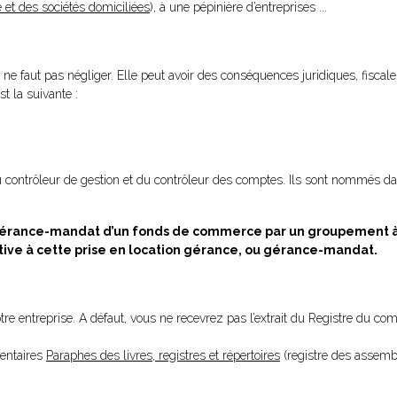
 et des sociétés domiciliées
), à une pépinière d’entreprises ...
 ne faut pas négliger. Elle peut avoir des conséquences juridiques, fiscales
st la suivante :
u contrôleur de gestion et du contrôleur des comptes. Ils sont nommés dans
u gérance-mandat d’un fonds de commerce par un groupement à
ative à cette prise en location gérance, ou gérance-mandat.
votre entreprise. A défaut, vous ne recevrez pas l’extrait du Registre du c
mentaires
Paraphes des livres, registres et répertoires
(registre des assemblé