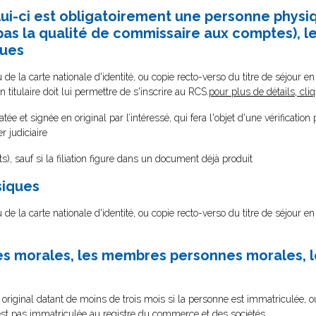
lui-ci est obligatoirement une personne physiq
as la qualité de commissaire aux comptes), l
ques
de la carte nationale d'identité, ou copie recto-verso du titre de séjour en 
n titulaire doit lui permettre de s'inscrire au RCS.
pour plus de détails, cliq
tée et signée en original par l’intéressé, qui fera l'objet d'une vérificati
 judiciaire
s), sauf si la filiation figure dans un document déjà produit
siques
de la carte nationale d'identité, ou copie recto-verso du titre de séjour en 
es morales, les membres personnes morales, l
original datant de moins de trois mois si la personne est immatriculée, o
 n’est pas immatriculée au registre du commerce et des sociétés